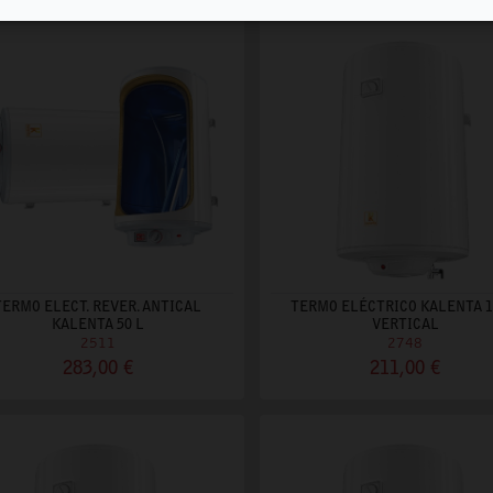
TERMO ELECT. REVER. ANTICAL
TERMO ELÉCTRICO KALENTA 1
KALENTA 50 L
VERTICAL
2511
2748
283,00 €
211,00 €