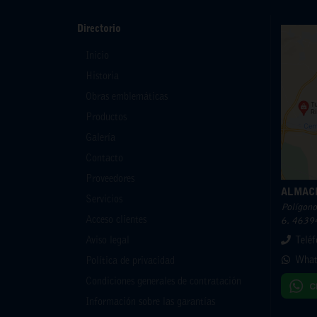
Directorio
Inicio
Historia
Obras emblemáticas
Productos
Galería
Contacto
Proveedores
ALMAC
Servicios
Polígono 
Acceso clientes
6. 46394
Aviso legal
Telé
What
Política de privacidad
Condiciones generales de contratación
Información sobre las garantías