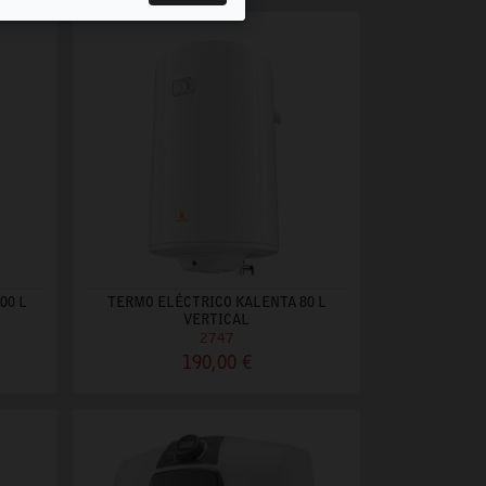
00 L
TERMO ELÉCTRICO KALENTA 80 L
VERTICAL
2747
190,00 €