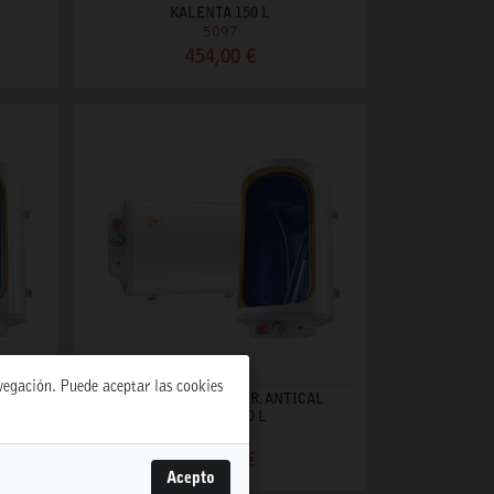
KALENTA 150 L
5097
454,00 €
avegación. Puede aceptar las cookies
CAL
TERMO ELECT. REVER. ANTICAL
KALENTA 80 L
2512
327,00 €
Acepto