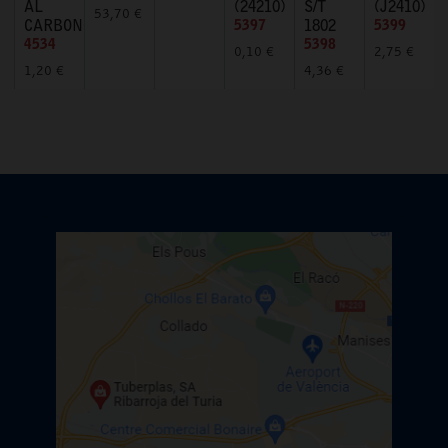
AL
(24210)
S/T
(J2410)
53,70 €
CARBONO
5397
1802
5399
4534
5398
0,10 €
2,75 €
1,20 €
4,36 €