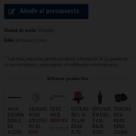
Añadir al presupuesto
Unidad de venta:
Unidades
EAN:
8430000175002
* Las fotos, esquemas, precios y/o demás información de los productos
no son vinculantes y están sujetos a modificación sin previo aviso
Últimos productos
HOJA
URINARIO
TEST
GOTERO
DIFUSOR
TOBERA
SIERRA
MINI
WEB
REG. 0-
EMERG.
REG.
DOBLE
A/SUPERIOR
WEBTEST
70 L/H
5 CM.
RAIN
DE
RC BL
ROJO
RAIN
BIRD
77.777,77 €
ACERO
6704
R-70
BIRD
15VAN