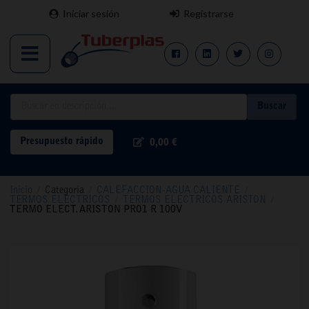
Iniciar sesión
Registrarse
Buscar
Presupuesto rápido
0,00 €
Inicio
/
Categoría
/
CALEFACCION-AGUA CALIENTE
/
TERMOS ELECTRICOS
/
TERMOS ELÉCTRICOS ARISTON
/
TERMO ELECT. ARISTON PRO1 R 100V