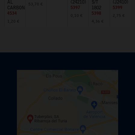
AL
(24210)
S/T
(J2410)
53,70 €
CARBONO
5397
1802
5399
4534
5398
0,10 €
2,75 €
1,20 €
4,36 €