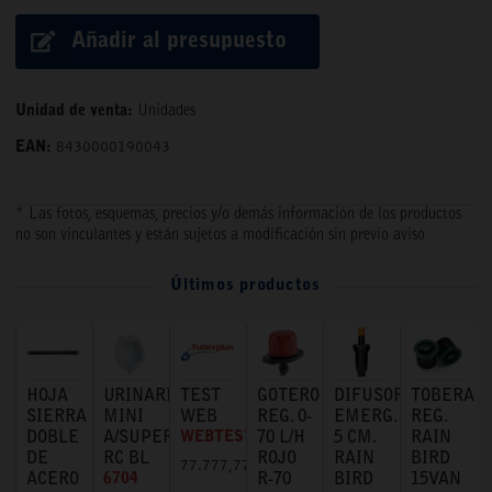
Añadir al presupuesto
Unidad de venta:
Unidades
EAN:
8430000190043
* Las fotos, esquemas, precios y/o demás información de los productos
no son vinculantes y están sujetos a modificación sin previo aviso
Últimos productos
HOJA
URINARIO
TEST
GOTERO
DIFUSOR
TOBERA
SIERRA
MINI
WEB
REG. 0-
EMERG.
REG.
DOBLE
A/SUPERIOR
WEBTEST
70 L/H
5 CM.
RAIN
DE
RC BL
ROJO
RAIN
BIRD
77.777,77 €
ACERO
6704
R-70
BIRD
15VAN