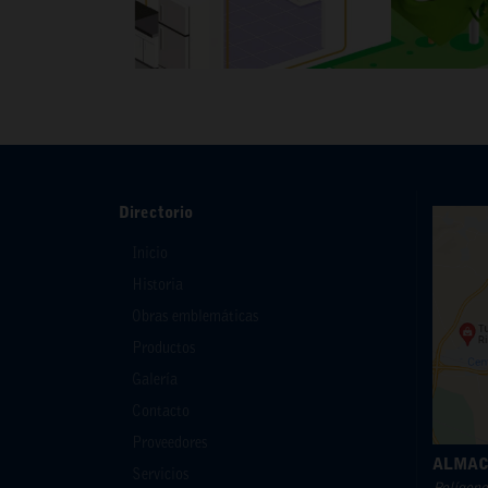
Directorio
Inicio
Historia
Obras emblemáticas
Productos
Galería
Contacto
Proveedores
ALMAC
Servicios