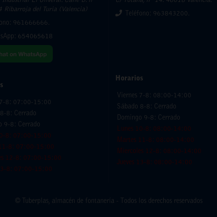
Industrial El Oliveral. Calle D. nº
C/ Totana, nº 14. 46018 Valencia.
 Ribarroja del Turia (Valencia)
Teléfono: 963843200.
fono: 961666666.
sApp:
654065618
Horarios
s
Viernes 7-8: 08:00-14:00
 7-8: 07:00-15:00
Sábado 8-8: Cerrado
8-8: Cerrado
Domingo 9-8: Cerrado
 9-8: Cerrado
Lunes 10-8: 08:00-14:00
0-8: 07:00-15:00
Martes 11-8: 08:00-14:00
11-8: 07:00-15:00
Miercoles 12-8: 08:00-14:00
es 12-8: 07:00-15:00
Jueves 13-8: 08:00-14:00
13-8: 07:00-15:00
© Tuberplas, almacén de fontanería - Todos los derechos reservados