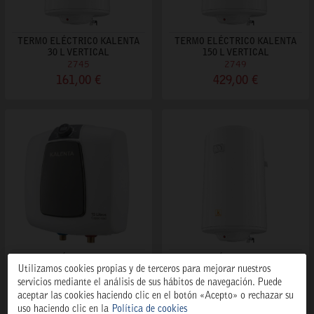
TERMO ELÉCTRICO KALENTA
TERMO ELÉCTRICO KALENTA
30 L VERTICAL
150 L VERTICAL
2745
2749
161,00 €
429,00 €
TERMO ELÉCTRICO KALENTA
TERMO ELÉCTRICO KALENTA
Utilizamos cookies propias y de terceros para mejorar nuestros
15 L VERTICAL
100 L VERTICAL
5707
2748
servicios mediante el análisis de sus hábitos de navegación. Puede
aceptar las cookies haciendo clic en el botón «Acepto» o rechazar su
149,00 €
211,00 €
uso haciendo clic en la
Política de cookies