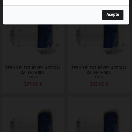
Acepto
TERMO ELECT. REVER. ANTICAL
TERMO ELECT. REVER. ANTICAL
KALENTA 80 L
KALENTA 50 L
2512
2511
327,00 €
283,00 €