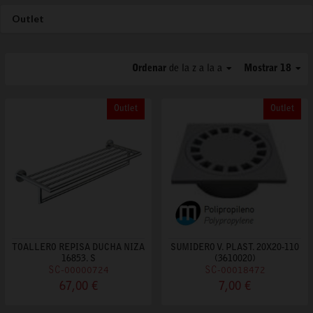
Outlet
Ordenar
de la z a la a
Mostrar 18
Outlet
Outlet
TOALLERO REPISA DUCHA NIZA
SUMIDERO V. PLAST. 20X20-110
16853. S
(3610020)
SC-00000724
SC-00018472
67,00 €
7,00 €