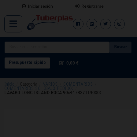
Iniciar sesión
Registrarse
Buscar
Presupuesto rápido
0,00 €
Inicio
/
Categoría
/
VARIOS
/
COMENTARIOS
/
COMENTARIOS SC- (BAJO PEDIDO)
/
LAVABO LONG ISLAND ROCA 90x44 (327113000)