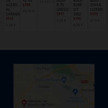
DE
RC BL
ROJO
RAIN
BIRD
77.777,77 €
ACERO
6704
R-70
BIRD
15VAN
AL
(24210)
S/T
(J2410)
53,70 €
CARBONO
5397
1802
5399
4534
5398
0,10 €
2,75 €
1,20 €
4,36 €