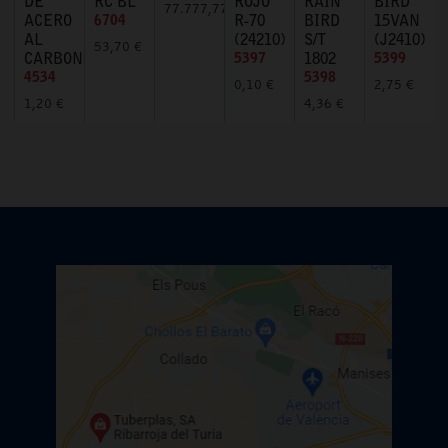
DE
RC BL
ROJO
RAIN
BIRD
77.777,77 €
ACERO
6704
R-70
BIRD
15VAN
AL
(24210)
S/T
(J2410)
53,70 €
CARBONO
5397
1802
5399
4534
5398
0,10 €
2,75 €
1,20 €
4,36 €