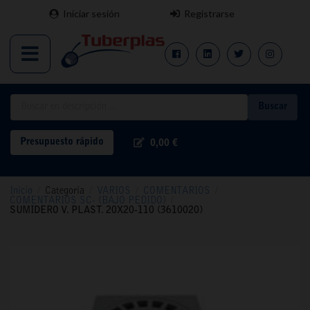
Iniciar sesión
Registrarse
Buscar
Presupuesto rápido
0,00 €
Inicio
/
Categoría
/
VARIOS
/
COMENTARIOS
/
COMENTARIOS SC- (BAJO PEDIDO)
/
SUMIDERO V. PLAST. 20X20-110 (3610020)