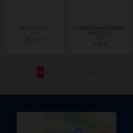
SIFON S-34 1 1/2
S-35 VÁLV. DESAGÜE LAVABO-
1569
BIDET 1 1/4
1570
24,42 €
9,33 €
1
2
3
4
5
…
8
Siguiente