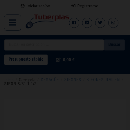
Iniciar sesión
Registrarse
Buscar
Presupuesto rápido
0,00 €
Inicio
/
Categoría
/
DESAGÜE
/
SIFONES
/
SIFONES JIMTEN
/
SIFON S-31 1 1/2