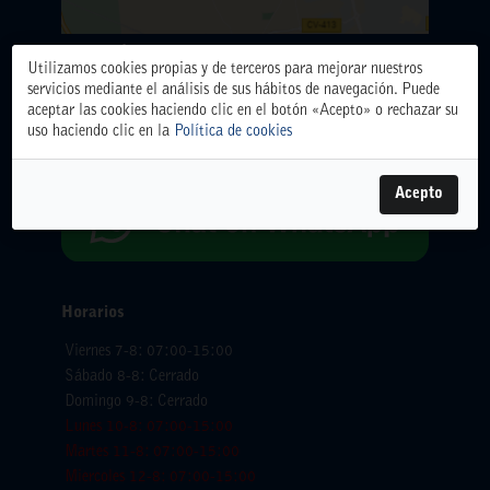
ALMACÉN CENTRAL
Utilizamos cookies propias y de terceros para mejorar nuestros
Polígono Industrial El Oliveral. Calle D. nº 6. 46394
servicios mediante el análisis de sus hábitos de navegación. Puede
Ribarroja del Turia (Valencia)
aceptar las cookies haciendo clic en el botón «Acepto» o rechazar su
Teléfono: 961666666.
uso haciendo clic en la
Política de cookies
WhatsApp:
654065618
Acepto
Horarios
Viernes 7-8: 07:00-15:00
Sábado 8-8: Cerrado
Domingo 9-8: Cerrado
Lunes 10-8: 07:00-15:00
Martes 11-8: 07:00-15:00
Miercoles 12-8: 07:00-15:00