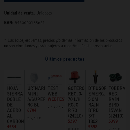
Unidad de venta:
Unidades
EAN:
8430000165621
* Las fotos, esquemas, precios y/o demás información de los productos
no son vinculantes y están sujetos a modificación sin previo aviso
Últimos productos
HOJA
URINARIO
TEST
GOTERO
DIFUSOR
TOBERA
SIERRA
MINI
WEB
REG. 0-
EMERG.
REG.
DOBLE
A/SUPERIOR
WEBTEST
70 L/H
5 CM.
RAIN
DE
RC BL
ROJO
RAIN
BIRD
77.777,77 €
ACERO
6704
R-70
BIRD
15VAN
AL
(24210)
S/T
(J2410)
53,70 €
CARBONO
5397
1802
5399
4534
5398
0,10 €
2,75 €