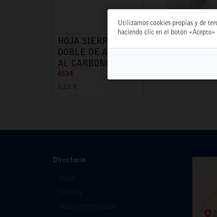
Utilizamos cookies propias y de ter
haciendo clic en el botón «Acepto» 
HOJA SIERRA
URINARIO MINI
DOBLE DE ACERO
A/SUPERIOR RC
AL CARBONO
6704
4534
53,70 €
1,20 €
Directorio
Inicio
Historia
Obras emblemáticas