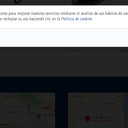
ceros para mejorar nuestros servicios mediante el análisis de sus hábitos de n
o rechazar su uso haciendo clic en la
Política de cookies
TEST WEB
GOTERO REG. 0-70
DI
 BL
WEBTEST
L/H ROJO R-70
CM
(24210)
18
77.777,77 €
5397
539
0,10 €
4,3