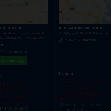
ÉN CENTRAL
DELEGACIÓN VALENCIA
Industrial El Oliveral. Calle D. nº
C/ Totana, nº 14. 46018 Valencia.
 Ribarroja del Turia (Valencia)
Teléfono: 963843200.
fono: 961666666.
sApp:
654065618
Horarios
s
Lunes 10-8: 08:00-14:00
0-8: 07:00-15:00
Martes 11-8: 08:00-14:00
11-8: 07:00-15:00
Miercoles 12-8: 08:00-14:00
es 12-8: 07:00-15:00
Jueves 13-8: 08:00-14:00
13-8: 07:00-15:00
Viernes 14-8: 08:00-14:00
 14-8: 07:00-15:00