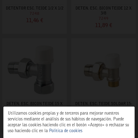
DETENTOR ESC. TEIDE 1/2 X 1/2
DETEN. ESC. BICON TEIDE 12 X
7248
3/8
7249
11,46 €
11,89 €
DETEN. ESC. BICON TEIDE 15 X
DETEN. ESC. TEIDE SOLDAR 15-
1/2
1/2"
Utilizamos cookies propias y de terceros para mejorar nuestros
7250
7252
servicios mediante el análisis de sus hábitos de navegación. Puede
13,59 €
11,71 €
aceptar las cookies haciendo clic en el botón «Acepto» o rechazar su
uso haciendo clic en la
Política de cookies