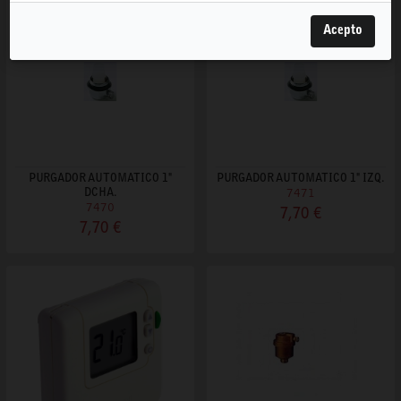
Acepto
PURGADOR AUTOMATICO 1"
PURGADOR AUTOMATICO 1" IZQ.
DCHA.
7471
7470
7,70 €
7,70 €