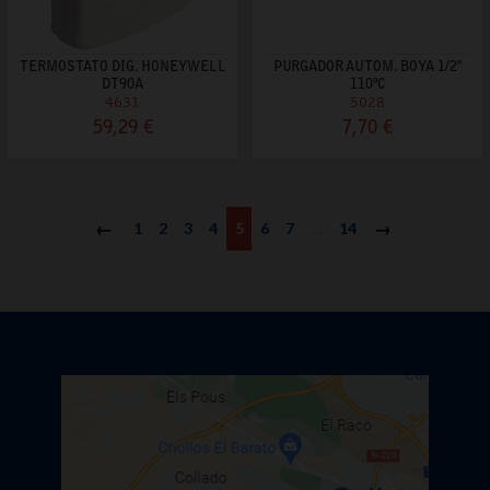
TERMOSTATO DIG. HONEYWELL
PURGADOR AUTOM. BOYA 1/2"
DT90A
110ºC
4631
5028
59,29 €
7,70 €
Anterior
1
2
3
4
5
6
7
…
14
Siguiente