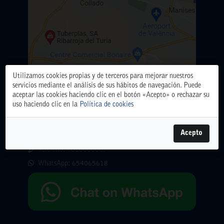
Utilizamos cookies propias y de terceros para mejorar nuestros
servicios mediante el análisis de sus hábitos de navegación. Puede
aceptar las cookies haciendo clic en el botón «Acepto» o rechazar su
uso haciendo clic en la
Política de cookies
ALMACÉN CENTRAL
Polígono Industrial El Oliveral. Calle D. nº 6. 46394
Acepto
Ribarroja del Turia (Valencia)
Teléfono: 961666666.
WhatsApp:
654065618