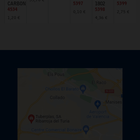
53,70 €
CARBONO
5397
1802
5399
4534
5398
0,10 €
2,75 €
1,20 €
4,36 €