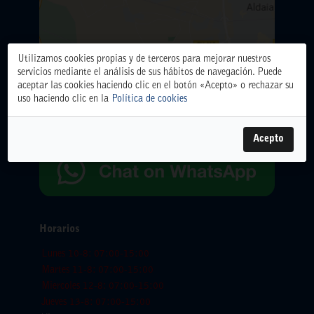
Utilizamos cookies propias y de terceros para mejorar nuestros
ALMACÉN CENTRAL
servicios mediante el análisis de sus hábitos de navegación. Puede
Polígono Industrial El Oliveral. Calle D. nº 6. 46394
aceptar las cookies haciendo clic en el botón «Acepto» o rechazar su
Ribarroja del Turia (Valencia)
uso haciendo clic en la
Política de cookies
Teléfono: 961666666.
WhatsApp:
654065618
Acepto
Horarios
Lunes 10-8: 07:00-15:00
Martes 11-8: 07:00-15:00
Miercoles 12-8: 07:00-15:00
Jueves 13-8: 07:00-15:00