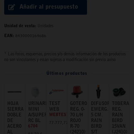
Añadir al presupuesto
Unidad de venta:
Unidades
EAN:
8430000164686
* Las fotos, esquemas, precios y/o demás información de los productos
no son vinculantes y están sujetos a modificación sin previo aviso
Últimos productos
HOJA
URINARIO
TEST
GOTERO
DIFUSOR
TOBERA
SIERRA
MINI
WEB
REG. 0-
EMERG.
REG.
DOBLE
A/SUPERIOR
WEBTEST
70 L/H
5 CM.
RAIN
DE
RC BL
ROJO
RAIN
BIRD
77.777,77 €
ACERO
6704
R-70
BIRD
15VAN
AL
(24210)
S/T
(J2410)