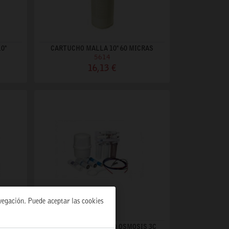
0"
CARTUCHO MALLA 10" 60 MICRAS
5614
16,13 €
avegación. Puede aceptar las cookies
OMBA
KIT CART. REEMPLAZO OSMOSIS 3C