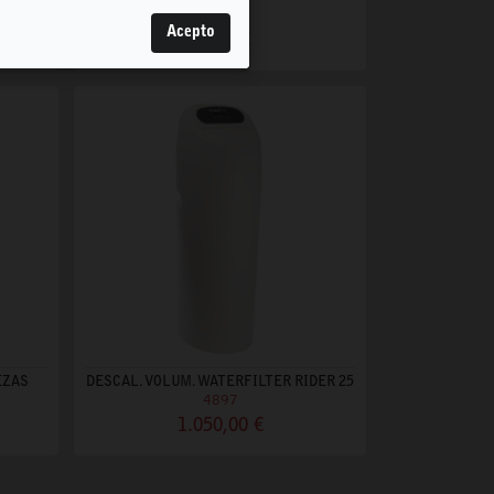
5630
Acepto
25,50 €
EZAS
DESCAL. VOLUM. WATERFILTER RIDER 25
4897
1.050,00 €