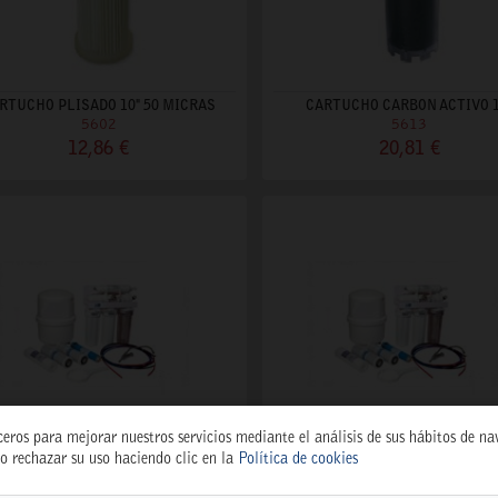
RTUCHO PLISADO 10" 50 MICRAS
CARTUCHO CARBON ACTIVO 1
5602
5613
12,86 €
20,81 €
ceros para mejorar nuestros servicios mediante el análisis de sus hábitos de n
o rechazar su uso haciendo clic en la
Política de cookies
MOSIS DOMEST. 5 ETAP. S/BOMBA
OSMOSIS DOMEST. 5 ETAP. C/B