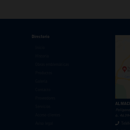
Directorio
Inicio
Historia
Obras emblemáticas
Productos
Galería
Contacto
Proveedores
ALMAC
Servicios
Polígono 
Acceso clientes
6. 46394
Aviso legal
Telé