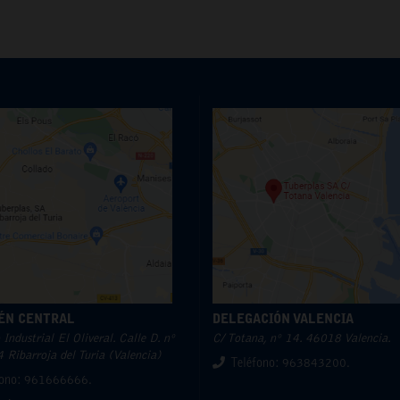
ÉN CENTRAL
DELEGACIÓN VALENCIA
Industrial El Oliveral. Calle D. nº
C/ Totana, nº 14. 46018 Valencia.
 Ribarroja del Turia (Valencia)
Teléfono: 963843200.
fono: 961666666.