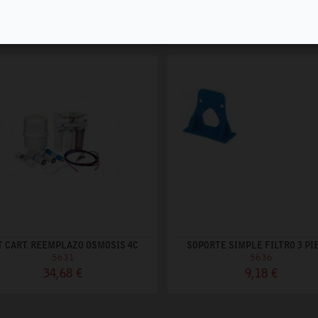
5625
5626
290,00 €
471,00 €
T CART. REEMPLAZO OSMOSIS 4C
SOPORTE SIMPLE FILTRO 3 PI
5631
5636
34,68 €
9,18 €