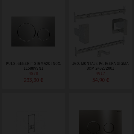
PULS. GEBERIT SIGMA20 INOX.
JGO. MONTAJE P/LIGERA SIGMA
115889SN1
8CM 243272001
4878
4917
233,30 €
54,90 €