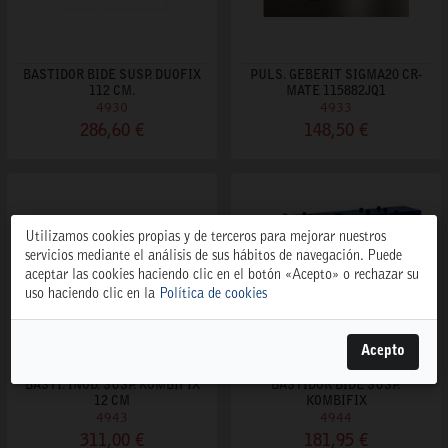
BASTIDOR BIDE SUSP. DUOFIX
PULS. GEBERIT SIGMA20 CR-
112 CM.
MATE 115882JQ1
4930
4933
286,60 €
148,50 €
Utilizamos cookies propias y de terceros para mejorar nuestros
servicios mediante el análisis de sus hábitos de navegación. Puede
aceptar las cookies haciendo clic en el botón «Acepto» o rechazar su
uso haciendo clic en la
Política de cookies
Acepto
BASTI. INOD. SUSP. KOMBIFIX
BASTIDOR BIDE SUSP.
12 CM
KOMBIFIX
4943
4944
311,00 €
181,95 €