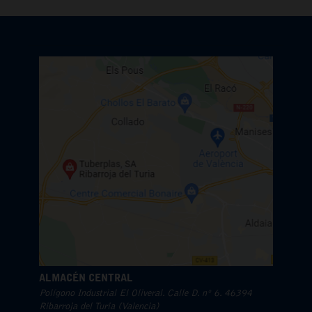
ALMACÉN CENTRAL
Polígono Industrial El Oliveral. Calle D. nº 6. 46394
Ribarroja del Turia (Valencia)