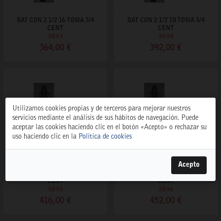
BAT CON 2 1/2 16 TOMA 3/4
BAT CON 2 1/2 18 TOMA 3/4
CENT
CENT
3893
3894
364,00 €
392,00 €
Utilizamos cookies propias y de terceros para mejorar nuestros
servicios mediante el análisis de sus hábitos de navegación. Puede
aceptar las cookies haciendo clic en el botón «Acepto» o rechazar su
uso haciendo clic en la
Política de cookies
Acepto
BAT CON 2 1/2 20 TOMA 3/4
BAT CON 2 1/2 22 TOMA 3/4
CENT
CENT
3895
3896
416,00 €
452,00 €