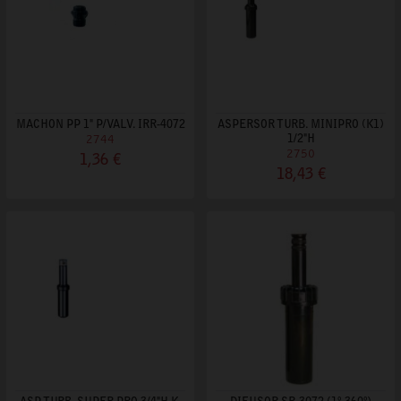
MACHON PP 1" P/VALV. IRR-4072
ASPERSOR TURB. MINIPRO (K1)
2744
1/2"H
2750
1,36 €
18,43 €