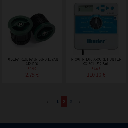
TOBERA REG. RAIN BIRD 15VAN
PROG. RIEGO X-CORE HUNTER
(J2410)
XC-201i-E 2 SAL
5399
5665
2,75 €
110,10 €
Anterior
1
2
3
Siguiente