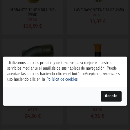
HIDRANTE 1" HEMBRA (SR-
LLAVE BAYONETA 1"M SR-2450
2350)
2861
2860
33,87 €
115,59 €
Utilizamos cookies propias y de terceros para mejorar nuestros
servicios mediante el análisis de sus hábitos de navegación. Puede
aceptar las cookies haciendo clic en el botón «Acepto» o rechazar su
uso haciendo clic en la
Política de cookies
Acepto
CODO GIRO LOCO 1"H X 1"M SR-
DIFUSOR EMERG. 5 CM. RAIN
2560
BIRD S/T 1802
6719
5398
24,36 €
4,36 €