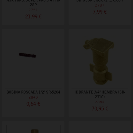
ASP. TURB. SUPER PRO 3/4"H K-
DIFUSOR SR-3072 (1º-360º)
2SP
2787
2751
7,99 €
21,99 €
BOBINA ROSCADA 1/2" SR-5204
HIDRANTE 3/4" HEMBRA (SR-
2843
2310)
2844
0,64 €
70,95 €