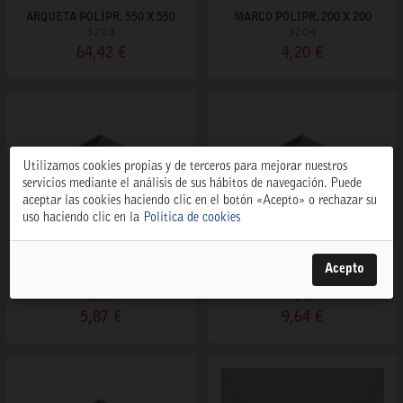
ARQUETA POLIPR. 550 X 550
MARCO POLIPR. 200 X 200
3203
3204
64,42 €
4,20 €
Utilizamos cookies propias y de terceros para mejorar nuestros
servicios mediante el análisis de sus hábitos de navegación. Puede
aceptar las cookies haciendo clic en el botón «Acepto» o rechazar su
uso haciendo clic en la
Política de cookies
Acepto
MARCO POLIPR. 300 X 300
MARCO POLIPR. 400 X 400
3205
3206
5,87 €
9,64 €