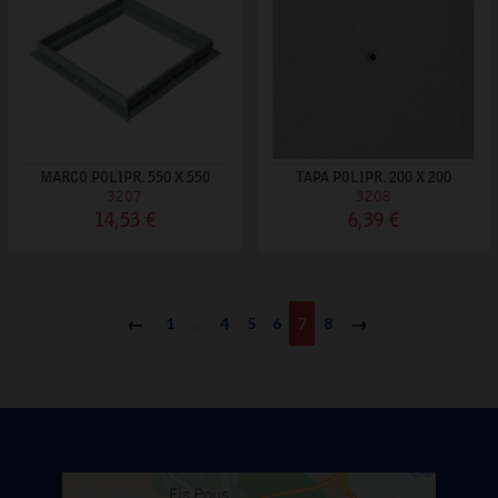
MARCO POLIPR. 550 X 550
TAPA POLIPR. 200 X 200
3207
3208
14,53 €
6,39 €
Anterior
1
…
4
5
6
7
8
Siguiente