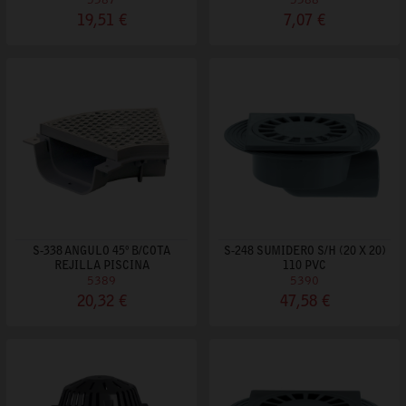
5387
5388
19,51 €
7,07 €
S-338 ANGULO 45º B/COTA
S-248 SUMIDERO S/H (20 X 20)
REJILLA PISCINA
110 PVC
5389
5390
20,32 €
47,58 €