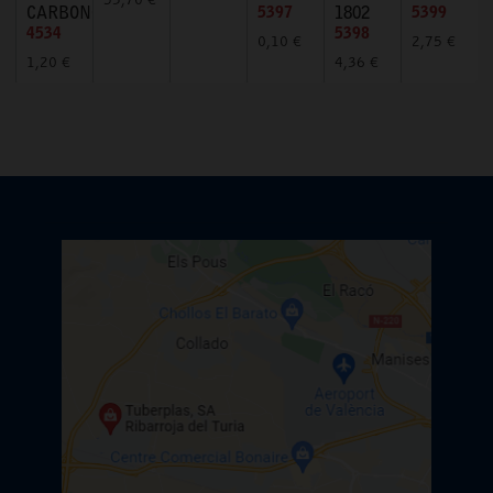
53,70 €
CARBONO
5397
1802
5399
4534
5398
0,10 €
2,75 €
1,20 €
4,36 €