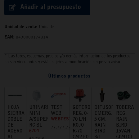
Añadir al presupuesto
Unidad de venta:
Unidades
EAN:
8430000174814
* Las fotos, esquemas, precios y/o demás información de los productos
no son vinculantes y están sujetos a modificación sin previo aviso
Últimos productos
HOJA
URINARIO
TEST
GOTERO
DIFUSOR
TOBERA
SIERRA
MINI
WEB
REG. 0-
EMERG.
REG.
DOBLE
A/SUPERIOR
WEBTEST
70 L/H
5 CM.
RAIN
DE
RC BL
ROJO
RAIN
BIRD
77.777,77 €
ACERO
6704
R-70
BIRD
15VAN
AL
(24210)
S/T
(J2410)