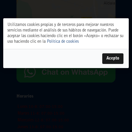
Utilizamos cookies propias y de terceros para mejorar nuestros
ALMACÉN CENTRAL
servicios mediante el análisis de sus hábitos de navegación. Puede
Polígono Industrial El Oliveral. Calle D. nº 6. 46394
aceptar las cookies haciendo clic en el botón «Acepto» o rechazar su
Ribarroja del Turia (Valencia)
uso haciendo clic en la
Política de cookies
Teléfono: 961666666.
WhatsApp:
654065618
Acepto
Horarios
Lunes 10-8: 07:00-15:00
Martes 11-8: 07:00-15:00
Miercoles 12-8: 07:00-15:00
Jueves 13-8: 07:00-15:00