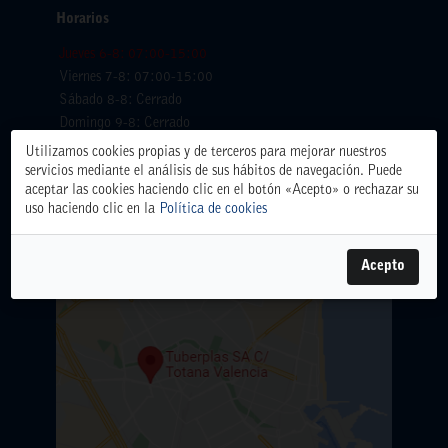
Horarios
Jueves 6-8: 07:00-15:00
Viernes 7-8: 07:00-15:00
Sábado 8-8: Cerrado
Domingo 9-8: Cerrado
Lunes 10-8: 07:00-15:00
Utilizamos cookies propias y de terceros para mejorar nuestros
Martes 11-8: 07:00-15:00
servicios mediante el análisis de sus hábitos de navegación. Puede
aceptar las cookies haciendo clic en el botón «Acepto» o rechazar su
Miercoles 12-8: 07:00-15:00
uso haciendo clic en la
Política de cookies
Acepto