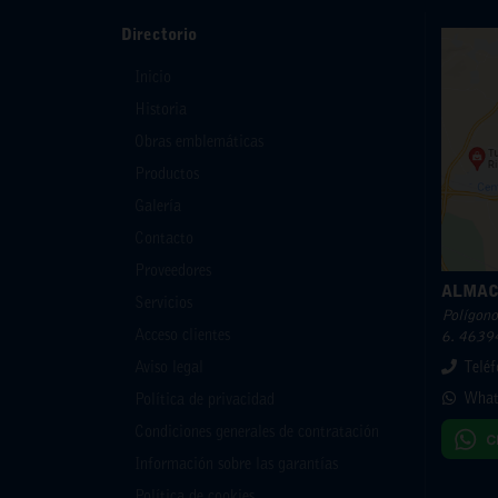
Directorio
Inicio
Historia
Obras emblemáticas
Productos
Galería
Contacto
Proveedores
ALMAC
Servicios
Polígono 
Acceso clientes
6. 46394
Aviso legal
Telé
What
Política de privacidad
Condiciones generales de contratación
Información sobre las garantías
Política de cookies