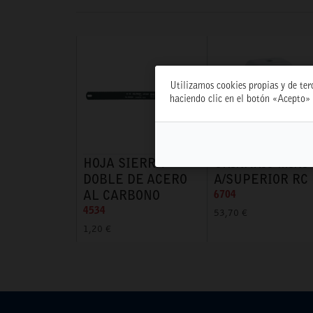
Utilizamos cookies propias y de ter
haciendo clic en el botón «Acepto» 
HOJA SIERRA
URINARIO MINI
DOBLE DE ACERO
A/SUPERIOR RC
AL CARBONO
6704
4534
53,70 €
1,20 €