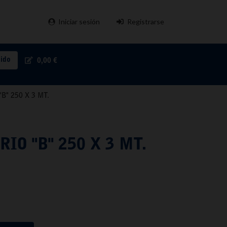
Iniciar sesión
Registrarse
pido
0,00 €
B" 250 X 3 MT.
IO "B" 250 X 3 MT.