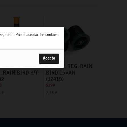
avegación. Puede aceptar las cookies
Acepto
FUSOR EMERG. 5
TOBERA REG. RAIN
. RAIN BIRD S/T
BIRD 15VAN
02
(J2410)
8
5399
6 €
2,75 €