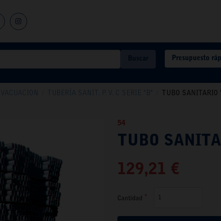
Presupuesto rá
Buscar
 EVACUACION
/
TUBERÍA SANIT. P. V. C SERIE "B"
/
TUBO SANITARIO "
54
TUBO SANITAR
129,21 €
Cantidad