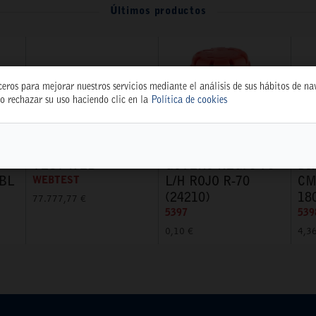
Últimos productos
ceros para mejorar nuestros servicios mediante el análisis de sus hábitos de n
o rechazar su uso haciendo clic en la
Política de cookies
TEST WEB
GOTERO REG. 0-70
DI
 BL
WEBTEST
L/H ROJO R-70
CM
(24210)
18
77.777,77 €
5397
539
0,10 €
4,3