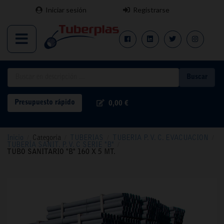
Iniciar sesión
Registrarse
Buscar
Presupuesto rápido
0,00 €
Inicio
/
Categoría
/
TUBERIAS
/
TUBERIA P. V. C. EVACUACION
/
TUBERÍA SANIT. P. V. C SERIE "B"
/
TUBO SANITARIO "B" 160 X 5 MT.