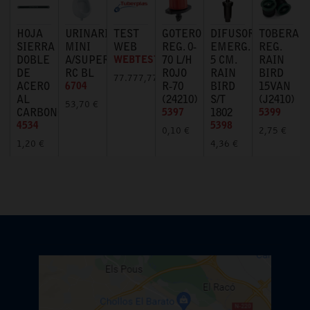
HOJA
URINARIO
TEST
GOTERO
DIFUSOR
TOBERA
SIERRA
MINI
WEB
REG. 0-
EMERG.
REG.
DOBLE
A/SUPERIOR
WEBTEST
70 L/H
5 CM.
RAIN
DE
RC BL
ROJO
RAIN
BIRD
77.777,77 €
ACERO
6704
R-70
BIRD
15VAN
AL
(24210)
S/T
(J2410)
53,70 €
CARBONO
5397
1802
5399
4534
5398
0,10 €
2,75 €
1,20 €
4,36 €