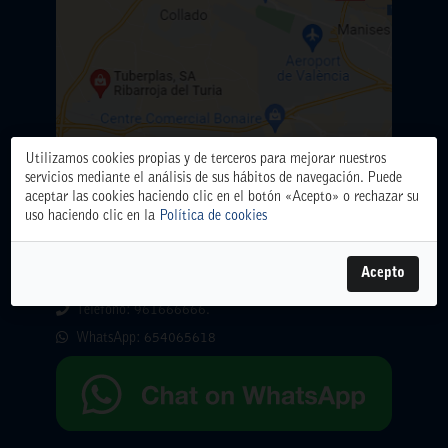
Utilizamos cookies propias y de terceros para mejorar nuestros
servicios mediante el análisis de sus hábitos de navegación. Puede
aceptar las cookies haciendo clic en el botón «Acepto» o rechazar su
uso haciendo clic en la
Política de cookies
ALMACÉN CENTRAL
Polígono Industrial El Oliveral. Calle D. nº 6. 46394
Acepto
Ribarroja del Turia (Valencia)
Teléfono: 961666666.
WhatsApp:
654065618