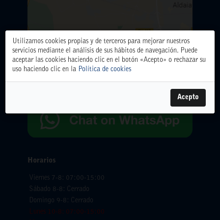
Utilizamos cookies propias y de terceros para mejorar nuestros
ALMACÉN CENTRAL
servicios mediante el análisis de sus hábitos de navegación. Puede
Polígono Industrial El Oliveral. Calle D. nº 6. 46394
aceptar las cookies haciendo clic en el botón «Acepto» o rechazar su
Ribarroja del Turia (Valencia)
uso haciendo clic en la
Política de cookies
Teléfono: 961666666.
WhatsApp:
654065618
Acepto
Horarios
Viernes 7-8: 07:00-15:00
Sábado 8-8: Cerrado
Domingo 9-8: Cerrado
Lunes 10-8: 07:00-15:00