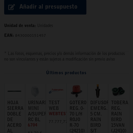
Añadir al presupuesto
Unidad de venta:
Unidades
EAN:
8430000151457
* Las fotos, esquemas, precios y/o demás información de los productos
no son vinculantes y están sujetos a modificación sin previo aviso
Últimos productos
HOJA
URINARIO
TEST
GOTERO
DIFUSOR
TOBERA
SIERRA
MINI
WEB
REG. 0-
EMERG.
REG.
DOBLE
A/SUPERIOR
WEBTEST
70 L/H
5 CM.
RAIN
DE
RC BL
ROJO
RAIN
BIRD
77.777,77 €
ACERO
6704
R-70
BIRD
15VAN
AL
(24210)
S/T
(J2410)