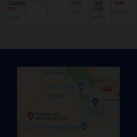
53,70 €
CARBONO
5397
1802
5399
4534
5398
0,10 €
2,75 €
1,20 €
4,36 €