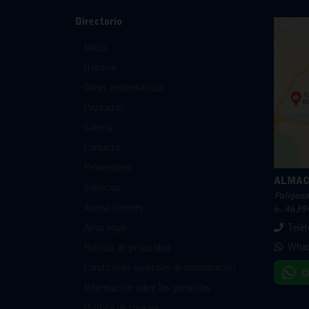
Directorio
Inicio
Historia
Obras emblemáticas
Productos
Galería
Contacto
Proveedores
ALMAC
Servicios
Polígono 
Acceso clientes
6. 46394
Aviso legal
Telé
What
Política de privacidad
Condiciones generales de contratación
Información sobre las garantías
Política de cookies