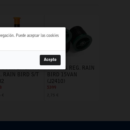
avegación. Puede aceptar las cookies
Acepto
FUSOR EMERG. 5
TOBERA REG. RAIN
. RAIN BIRD S/T
BIRD 15VAN
02
(J2410)
8
5399
6 €
2,75 €