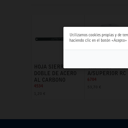
Utilizamos cookies propias y de ter
haciendo clic en el botón «Acepto» 
HOJA SIERRA
URINARIO MINI
DOBLE DE ACERO
A/SUPERIOR RC
AL CARBONO
6704
4534
53,70 €
1,20 €