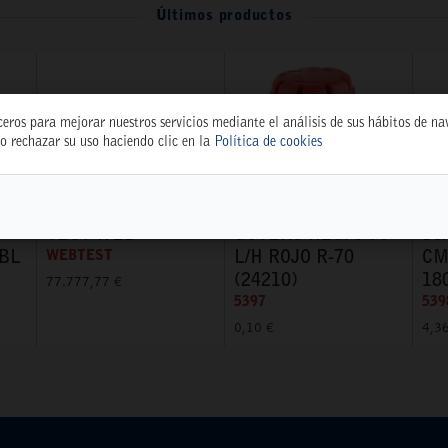
Últimos productos
ceros para mejorar nuestros servicios mediante el análisis de sus hábitos de n
o rechazar su uso haciendo clic en la
Política de cookies
TEST WEB
GOTERO REG. 0-70
DI
 BL
WEBTEST
L/H ROJO R-70
CM
(24210)
18
77.777,77 €
5397
539
0,10 €
4,3