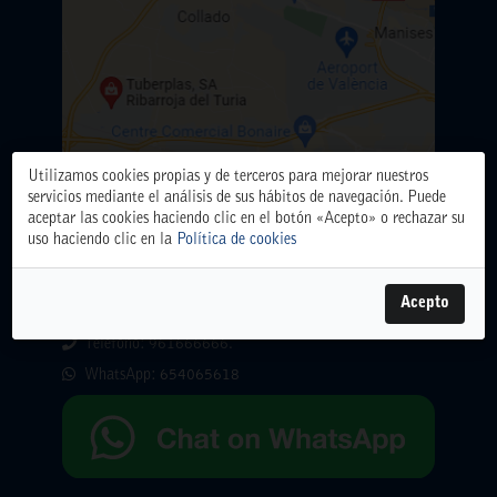
Utilizamos cookies propias y de terceros para mejorar nuestros
servicios mediante el análisis de sus hábitos de navegación. Puede
aceptar las cookies haciendo clic en el botón «Acepto» o rechazar su
uso haciendo clic en la
Política de cookies
ALMACÉN CENTRAL
Polígono Industrial El Oliveral. Calle D. nº 6. 46394
Acepto
Ribarroja del Turia (Valencia)
Teléfono: 961666666.
WhatsApp:
654065618