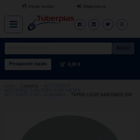
Iniciar sesión
Registrarse
Buscar
Presupuesto rápido
0,00 €
Inicio
/
Categoría
/
ACCESORIOS
/
ACCESORIO SANITARIO EVACUACION
/
ACC. SANIT. EVAC. STANDARD
/
TAPON CIEGO SANITARIO 200