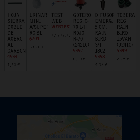
HOJA
URINARIO
TEST
GOTERO
DIFUSOR
TOBERA
SIERRA
MINI
WEB
REG. 0-
EMERG.
REG.
DOBLE
A/SUPERIOR
WEBTEST
70 L/H
5 CM.
RAIN
DE
RC BL
ROJO
RAIN
BIRD
77.777,77 €
ACERO
6704
R-70
BIRD
15VAN
AL
(24210)
S/T
(J2410)
53,70 €
CARBONO
5397
1802
5399
4534
5398
0,10 €
2,75 €
1,20 €
4,36 €