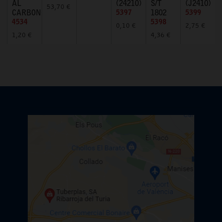
AL
(24210)
S/T
(J2410)
53,70 €
CARBONO
5397
1802
5399
4534
5398
0,10 €
2,75 €
1,20 €
4,36 €