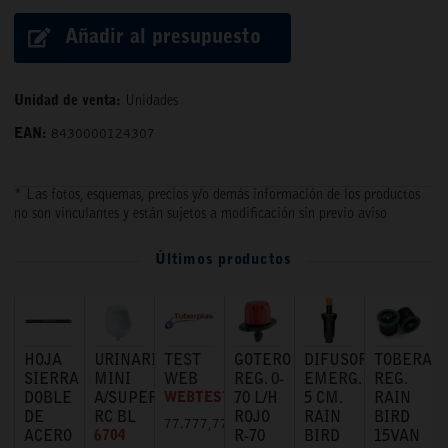
Añadir al presupuesto
Unidad de venta:
Unidades
EAN:
8430000124307
* Las fotos, esquemas, precios y/o demás información de los productos
no son vinculantes y están sujetos a modificación sin previo aviso
Últimos productos
HOJA
URINARIO
TEST
GOTERO
DIFUSOR
TOBERA
SIERRA
MINI
WEB
REG. 0-
EMERG.
REG.
DOBLE
A/SUPERIOR
WEBTEST
70 L/H
5 CM.
RAIN
DE
RC BL
ROJO
RAIN
BIRD
77.777,77 €
ACERO
6704
R-70
BIRD
15VAN