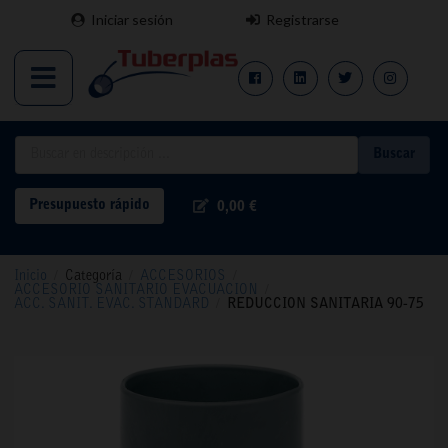
Iniciar sesión
Registrarse
Buscar
Presupuesto rápido
0,00 €
Inicio
/
Categoría
/
ACCESORIOS
/
ACCESORIO SANITARIO EVACUACION
/
ACC. SANIT. EVAC. STANDARD
/
REDUCCION SANITARIA 90-75