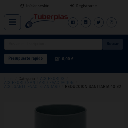
Iniciar sesión
Registrarse
Buscar
Presupuesto rápido
0,00 €
Inicio
/
Categoría
/
ACCESORIOS
/
ACCESORIO SANITARIO EVACUACION
/
ACC. SANIT. EVAC. STANDARD
/
REDUCCION SANITARIA 40-32