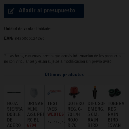
Añadir al presupuesto
Unidad de venta:
Unidades
EAN:
8430000124260
* Las fotos, esquemas, precios y/o demás información de los productos
no son vinculantes y están sujetos a modificación sin previo aviso
Últimos productos
HOJA
URINARIO
TEST
GOTERO
DIFUSOR
TOBERA
SIERRA
MINI
WEB
REG. 0-
EMERG.
REG.
DOBLE
A/SUPERIOR
WEBTEST
70 L/H
5 CM.
RAIN
DE
RC BL
ROJO
RAIN
BIRD
77.777,77 €
ACERO
6704
R-70
BIRD
15VAN