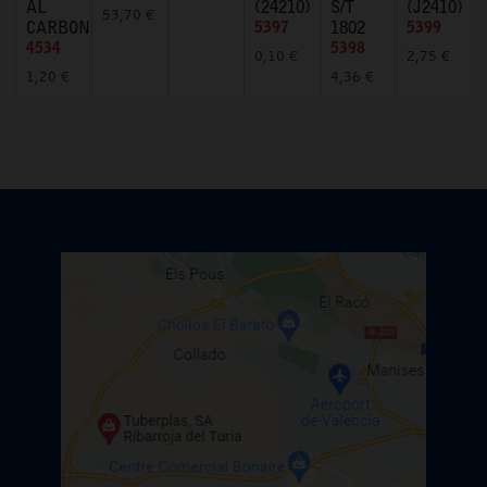
AL
(24210)
S/T
(J2410)
53,70 €
CARBONO
5397
1802
5399
4534
5398
0,10 €
2,75 €
1,20 €
4,36 €