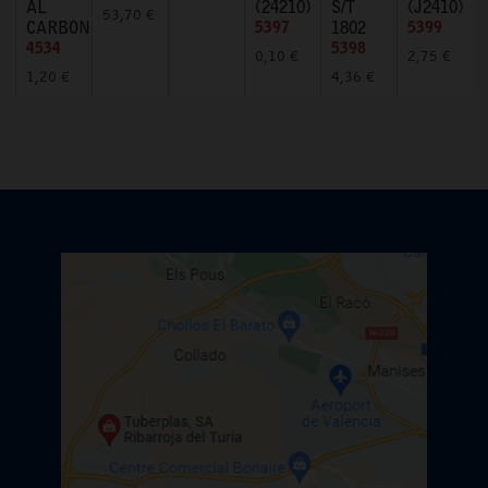
AL
(24210)
S/T
(J2410)
53,70 €
CARBONO
5397
1802
5399
4534
5398
0,10 €
2,75 €
1,20 €
4,36 €