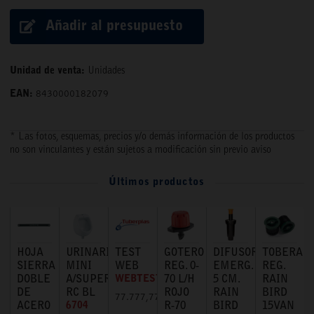
Añadir al presupuesto
Unidad de venta:
Unidades
EAN:
8430000182079
* Las fotos, esquemas, precios y/o demás información de los productos
no son vinculantes y están sujetos a modificación sin previo aviso
Últimos productos
HOJA
URINARIO
TEST
GOTERO
DIFUSOR
TOBERA
SIERRA
MINI
WEB
REG. 0-
EMERG.
REG.
DOBLE
A/SUPERIOR
WEBTEST
70 L/H
5 CM.
RAIN
DE
RC BL
ROJO
RAIN
BIRD
77.777,77 €
ACERO
6704
R-70
BIRD
15VAN