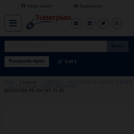
Iniciar sesión
Registrarse
Buscar
Presupuesto rápido
0,00 €
Inicio
/
Categoría
/
TUBERIAS
/
ACCESORIO PE 100 INY. Ó MANIP.
/
AC. PE 100 INY (EXCEP. BRID/PORT)
/
REDUCCION PE 100 INY. 75-40