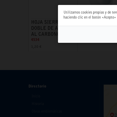
Utilizamos cookies propias y de ter
haciendo clic en el botón «Acepto» 
HOJA SIERRA
URINARIO MINI
DOBLE DE ACERO
A/SUPERIOR RC
AL CARBONO
6704
4534
53,70 €
1,20 €
Directorio
Inicio
Historia
Obras emblemáticas