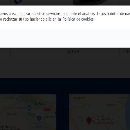
ceros para mejorar nuestros servicios mediante el análisis de sus hábitos de n
o rechazar su uso haciendo clic en la
Política de cookies
TEST WEB
GOTERO REG. 0-70
DI
 BL
WEBTEST
L/H ROJO R-70
CM
(24210)
18
77.777,77 €
5397
539
0,10 €
4,3