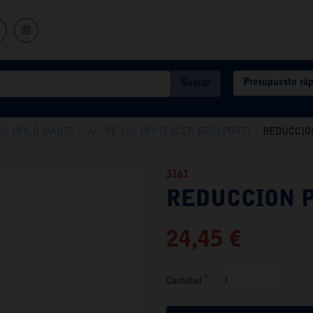
Presupuesto rá
Buscar
0 INY. Ó MANIP.
/
AC. PE 100 INY (EXCEP. BRID/PORT)
/
REDUCCION
3161
REDUCCION PE
24,45 €
Cantidad