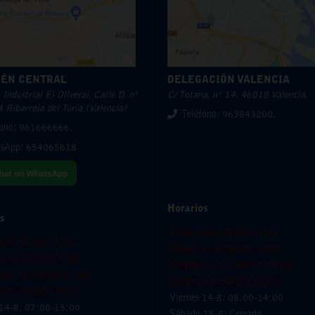
ÉN CENTRAL
DELEGACIÓN VALENCIA
Industrial El Oliveral. Calle D. nº
C/ Totana, nº 14. 46018 Valencia.
 Ribarroja del Turia (Valencia)
Teléfono: 963843200.
fono: 961666666.
sApp:
654065618
Horarios
s
Lunes 10-8: 08:00-14:00
0-8: 07:00-15:00
Martes 11-8: 08:00-14:00
11-8: 07:00-15:00
Miercoles 12-8: 08:00-14:00
es 12-8: 07:00-15:00
Jueves 13-8: 08:00-14:00
13-8: 07:00-15:00
Viernes 14-8: 08:00-14:00
 14-8: 07:00-15:00