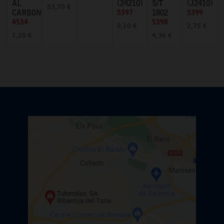
AL
(24210)
S/T
(J2410)
53,70 €
CARBONO
5397
1802
5399
4534
5398
0,10 €
2,75 €
1,20 €
4,36 €