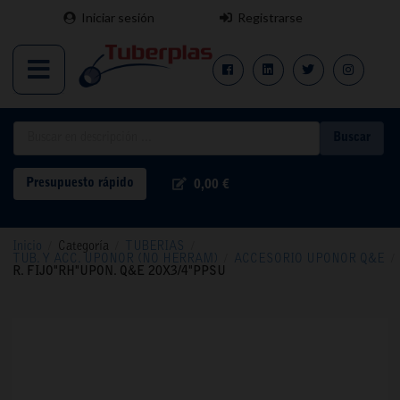
Iniciar sesión
Registrarse
Buscar
Presupuesto rápido
0,00 €
Inicio
/
Categoría
/
TUBERIAS
/
TUB. Y ACC. UPONOR (NO HERRAM)
/
ACCESORIO UPONOR Q&E
/
R. FIJO"RH"UPON. Q&E 20X3/4"PPSU