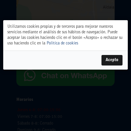
Utilizamos cookies propias y de terceros para mejorar nuestros
ALMACÉN CENTRAL
servicios mediante el análisis de sus hábitos de navegación. Puede
Polígono Industrial El Oliveral. Calle D. nº 6. 46394
aceptar las cookies haciendo clic en el botón «Acepto» o rechazar su
Ribarroja del Turia (Valencia)
uso haciendo clic en la
Política de cookies
Teléfono: 961666666.
WhatsApp:
654065618
Acepto
Horarios
Jueves 6-8: 07:00-15:00
Viernes 7-8: 07:00-15:00
Sábado 8-8: Cerrado
Domingo 9-8: Cerrado