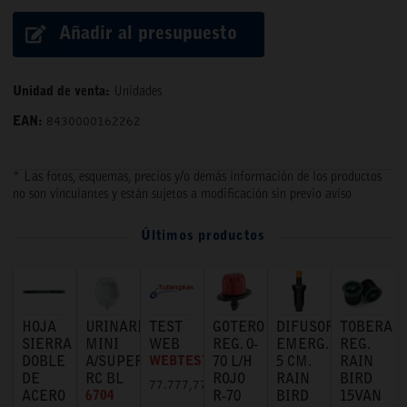
Añadir al presupuesto
Unidad de venta:
Unidades
EAN:
8430000162262
* Las fotos, esquemas, precios y/o demás información de los productos
no son vinculantes y están sujetos a modificación sin previo aviso
Últimos productos
HOJA
URINARIO
TEST
GOTERO
DIFUSOR
TOBERA
SIERRA
MINI
WEB
REG. 0-
EMERG.
REG.
DOBLE
A/SUPERIOR
WEBTEST
70 L/H
5 CM.
RAIN
DE
RC BL
ROJO
RAIN
BIRD
77.777,77 €
ACERO
6704
R-70
BIRD
15VAN