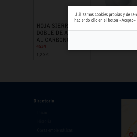
Utilizamos cookies propias y de ter
haciendo clic en el botón «Acepto» 
HOJA SIERRA
URINARIO MINI
DOBLE DE ACERO
A/SUPERIOR RC
AL CARBONO
6704
4534
53,70 €
1,20 €
Directorio
Inicio
Historia
Obras emblemáticas