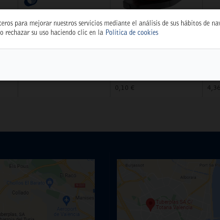
ceros para mejorar nuestros servicios mediante el análisis de sus hábitos de n
o rechazar su uso haciendo clic en la
Política de cookies
TEST WEB
GOTERO REG. 0-70
DI
 BL
WEBTEST
L/H ROJO R-70
CM
(24210)
18
77.777,77 €
5397
539
0,10 €
4,3