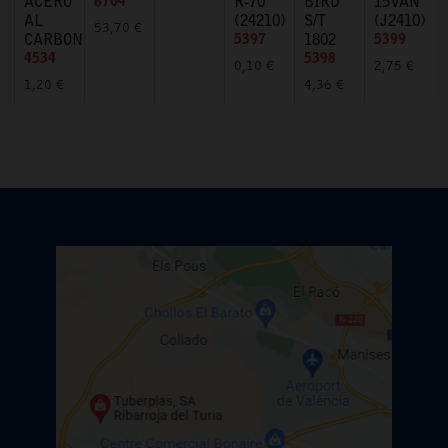
ACERO
6704
R-70
BIRD
15VAN
AL
(24210)
S/T
(J2410)
53,70 €
CARBONO
5397
1802
5399
4534
5398
0,10 €
2,75 €
1,20 €
4,36 €