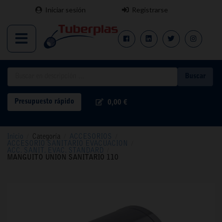
Iniciar sesión
Registrarse
Buscar
Presupuesto rápido
0,00 €
Inicio
/
Categoría
/
ACCESORIOS
/
ACCESORIO SANITARIO EVACUACION
/
ACC. SANIT. EVAC. STANDARD
/
MANGUITO UNION SANITARIO 110