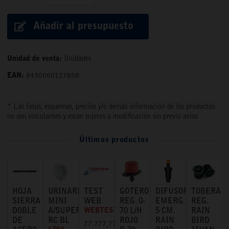
Añadir al presupuesto
Unidad de venta:
Unidades
EAN:
8430000127858
* Las fotos, esquemas, precios y/o demás información de los productos
no son vinculantes y están sujetos a modificación sin previo aviso
Últimos productos
HOJA
URINARIO
TEST
GOTERO
DIFUSOR
TOBERA
SIERRA
MINI
WEB
REG. 0-
EMERG.
REG.
DOBLE
A/SUPERIOR
WEBTEST
70 L/H
5 CM.
RAIN
DE
RC BL
ROJO
RAIN
BIRD
77.777,77 €