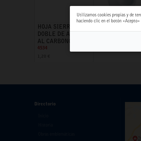
Utilizamos cookies propias y de ter
haciendo clic en el botón «Acepto» 
HOJA SIERRA
URINARIO MINI
DOBLE DE ACERO
A/SUPERIOR RC
AL CARBONO
6704
4534
53,70 €
1,20 €
Directorio
Inicio
Historia
Obras emblemáticas