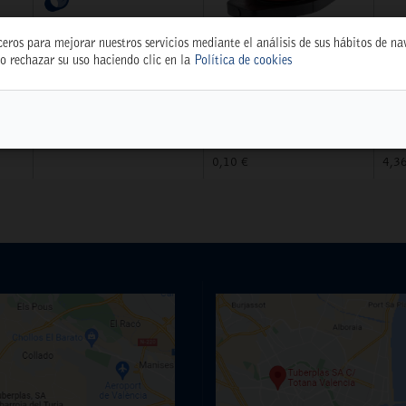
ceros para mejorar nuestros servicios mediante el análisis de sus hábitos de n
o rechazar su uso haciendo clic en la
Política de cookies
TEST WEB
GOTERO REG. 0-70
DI
 BL
WEBTEST
L/H ROJO R-70
CM
(24210)
18
77.777,77 €
5397
539
0,10 €
4,3