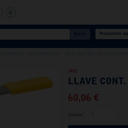
Presupuesto rá
Buscar
VULERIA GAS Y ACCESORIO GAS
/
VALV. GAS TER, V-XX, LLAVE CON
1432
LLAVE CONT. 
60,06 €
Cantidad