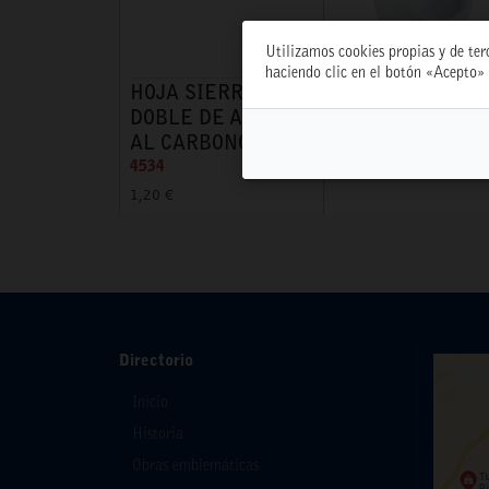
Utilizamos cookies propias y de ter
haciendo clic en el botón «Acepto» 
HOJA SIERRA
URINARIO MINI
DOBLE DE ACERO
A/SUPERIOR RC
AL CARBONO
6704
4534
53,70 €
1,20 €
Directorio
Inicio
Historia
Obras emblemáticas