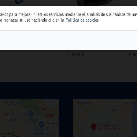
ceros para mejorar nuestros servicios mediante el análisis de sus hábitos de n
o rechazar su uso haciendo clic en la
Política de cookies
TEST WEB
GOTERO REG. 0-70
DI
 BL
WEBTEST
L/H ROJO R-70
CM
(24210)
18
77.777,77 €
5397
539
0,10 €
4,3