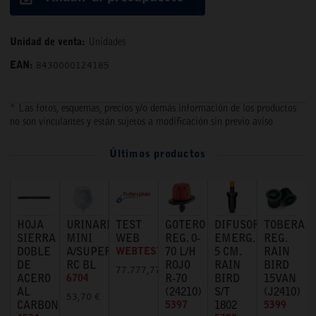
Unidad de venta:
Unidades
EAN:
8430000124185
* Las fotos, esquemas, precios y/o demás información de los productos
no son vinculantes y están sujetos a modificación sin previo aviso
Últimos productos
HOJA
URINARIO
TEST
GOTERO
DIFUSOR
TOBERA
SIERRA
MINI
WEB
REG. 0-
EMERG.
REG.
DOBLE
A/SUPERIOR
WEBTEST
70 L/H
5 CM.
RAIN
DE
RC BL
ROJO
RAIN
BIRD
77.777,77 €
ACERO
6704
R-70
BIRD
15VAN
AL
(24210)
S/T
(J2410)
53,70 €
CARBONO
5397
1802
5399