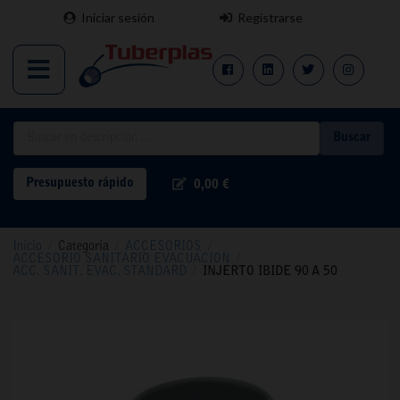
Iniciar sesión
Registrarse
Buscar
Presupuesto rápido
0,00 €
Inicio
/
Categoría
/
ACCESORIOS
/
ACCESORIO SANITARIO EVACUACION
/
ACC. SANIT. EVAC. STANDARD
/
INJERTO IBIDE 90 A 50