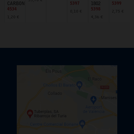
53,70 €
CARBONO
5397
1802
5399
4534
5398
0,10 €
2,75 €
1,20 €
4,36 €