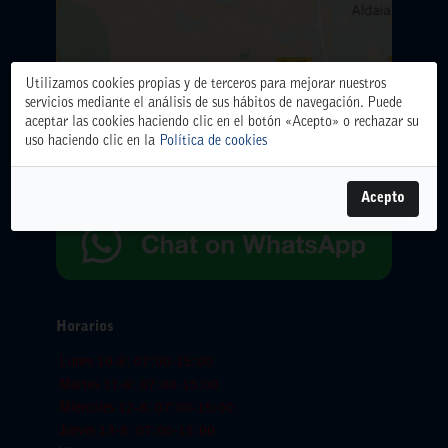
Utilizamos cookies propias y de terceros para mejorar nuestros
ALMACÉN CENTRAL
servicios mediante el análisis de sus hábitos de navegación. Puede
Polígono Industrial El Oliveral. Calle D. nº 6. 46394
aceptar las cookies haciendo clic en el botón «Acepto» o rechazar su
Ribarroja del Turia (Valencia)
uso haciendo clic en la
Política de cookies
Teléfono: 961666666.
WhatsApp:
654065618
Acepto
Horarios
Lunes 10-8: 07:00-15:00
Martes 11-8: 07:00-15:00
Miercoles 12-8: 07:00-15:00
Jueves 13-8: 07:00-15:00