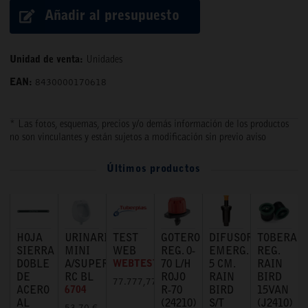
Añadir al presupuesto
Unidad de venta:
Unidades
EAN:
8430000170618
* Las fotos, esquemas, precios y/o demás información de los productos
no son vinculantes y están sujetos a modificación sin previo aviso
Últimos productos
HOJA
URINARIO
TEST
GOTERO
DIFUSOR
TOBERA
SIERRA
MINI
WEB
REG. 0-
EMERG.
REG.
DOBLE
A/SUPERIOR
WEBTEST
70 L/H
5 CM.
RAIN
DE
RC BL
ROJO
RAIN
BIRD
77.777,77 €
ACERO
6704
R-70
BIRD
15VAN
AL
(24210)
S/T
(J2410)