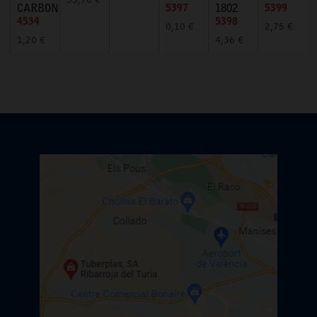
53,70 €
CARBONO
5397
1802
5399
4534
5398
0,10 €
2,75 €
1,20 €
4,36 €