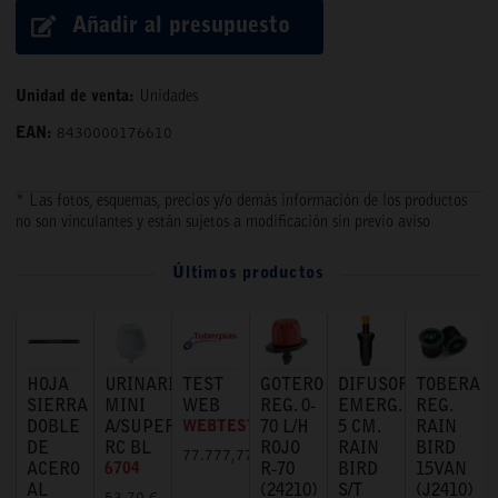
Añadir al presupuesto
Unidad de venta:
Unidades
EAN:
8430000176610
* Las fotos, esquemas, precios y/o demás información de los productos
no son vinculantes y están sujetos a modificación sin previo aviso
Últimos productos
HOJA
URINARIO
TEST
GOTERO
DIFUSOR
TOBERA
SIERRA
MINI
WEB
REG. 0-
EMERG.
REG.
DOBLE
A/SUPERIOR
WEBTEST
70 L/H
5 CM.
RAIN
DE
RC BL
ROJO
RAIN
BIRD
77.777,77 €
ACERO
6704
R-70
BIRD
15VAN
AL
(24210)
S/T
(J2410)