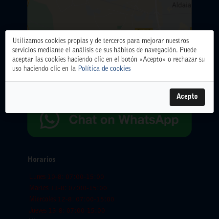
Utilizamos cookies propias y de terceros para mejorar nuestros
ALMACÉN CENTRAL
servicios mediante el análisis de sus hábitos de navegación. Puede
Polígono Industrial El Oliveral. Calle D. nº 6. 46394
aceptar las cookies haciendo clic en el botón «Acepto» o rechazar su
Ribarroja del Turia (Valencia)
uso haciendo clic en la
Política de cookies
Teléfono: 961666666.
WhatsApp:
654065618
Acepto
Horarios
Lunes 10-8: 07:00-15:00
Martes 11-8: 07:00-15:00
Miercoles 12-8: 07:00-15:00
Jueves 13-8: 07:00-15:00