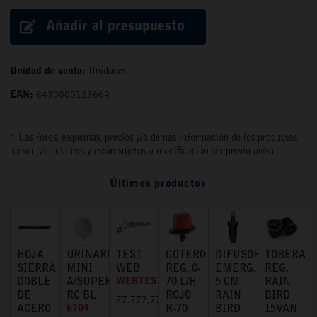
Añadir al presupuesto
Unidad de venta:
Unidades
EAN:
8430000123669
* Las fotos, esquemas, precios y/o demás información de los productos
no son vinculantes y están sujetos a modificación sin previo aviso
Últimos productos
HOJA
URINARIO
TEST
GOTERO
DIFUSOR
TOBERA
SIERRA
MINI
WEB
REG. 0-
EMERG.
REG.
DOBLE
A/SUPERIOR
WEBTEST
70 L/H
5 CM.
RAIN
DE
RC BL
ROJO
RAIN
BIRD
77.777,77 €
ACERO
6704
R-70
BIRD
15VAN