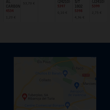
AL
(24210)
S/T
(J2410)
53,70 €
CARBONO
5397
1802
5399
4534
5398
0,10 €
2,75 €
1,20 €
4,36 €