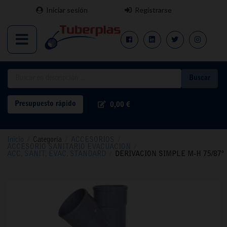
Iniciar sesión
Registrarse
Buscar
Presupuesto rápido
0,00 €
Inicio
/
Categoría
/
ACCESORIOS
/
ACCESORIO SANITARIO EVACUACION
/
ACC. SANIT. EVAC. STANDARD
/
DERIVACION SIMPLE M-H 75/87º