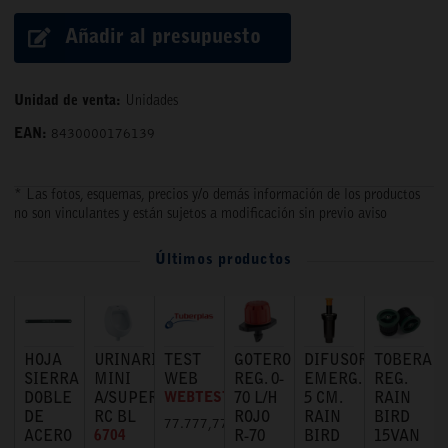
Añadir al presupuesto
Unidad de venta:
Unidades
EAN:
8430000176139
* Las fotos, esquemas, precios y/o demás información de los productos
no son vinculantes y están sujetos a modificación sin previo aviso
Últimos productos
HOJA
URINARIO
TEST
GOTERO
DIFUSOR
TOBERA
SIERRA
MINI
WEB
REG. 0-
EMERG.
REG.
DOBLE
A/SUPERIOR
WEBTEST
70 L/H
5 CM.
RAIN
DE
RC BL
ROJO
RAIN
BIRD
77.777,77 €
ACERO
6704
R-70
BIRD
15VAN