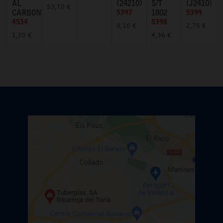
AL
(24210)
S/T
(J2410)
53,70 €
CARBONO
5397
1802
5399
4534
5398
0,10 €
2,75 €
1,20 €
4,36 €