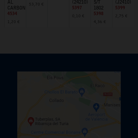
AL
(24210)
S/T
(J2410)
53,70 €
CARBONO
5397
1802
5399
4534
5398
0,10 €
2,75 €
1,20 €
4,36 €