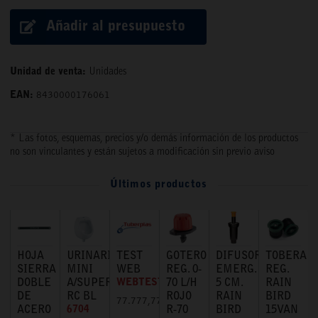
Añadir al presupuesto
Unidad de venta:
Unidades
EAN:
8430000176061
* Las fotos, esquemas, precios y/o demás información de los productos
no son vinculantes y están sujetos a modificación sin previo aviso
Últimos productos
HOJA
URINARIO
TEST
GOTERO
DIFUSOR
TOBERA
SIERRA
MINI
WEB
REG. 0-
EMERG.
REG.
DOBLE
A/SUPERIOR
WEBTEST
70 L/H
5 CM.
RAIN
DE
RC BL
ROJO
RAIN
BIRD
77.777,77 €
ACERO
6704
R-70
BIRD
15VAN