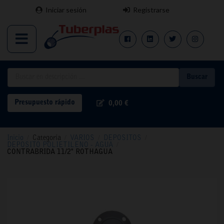
Iniciar sesión
Registrarse
Buscar
Presupuesto rápido
0,00 €
Inicio
/
Categoría
/
VARIOS
/
DEPOSITOS
/
DEPOSITO POLIETILENO - AGUA
/
CONTRABRIDA 11/2" ROTHAGUA