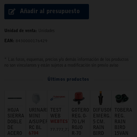
Añadir al presupuesto
Unidad de venta:
Unidades
EAN:
8430000176429
* Las fotos, esquemas, precios y/o demás información de los productos
no son vinculantes y están sujetos a modificación sin previo aviso
Últimos productos
HOJA
URINARIO
TEST
GOTERO
DIFUSOR
TOBERA
SIERRA
MINI
WEB
REG. 0-
EMERG.
REG.
DOBLE
A/SUPERIOR
WEBTEST
70 L/H
5 CM.
RAIN
DE
RC BL
ROJO
RAIN
BIRD
77.777,77 €
ACERO
6704
R-70
BIRD
15VAN