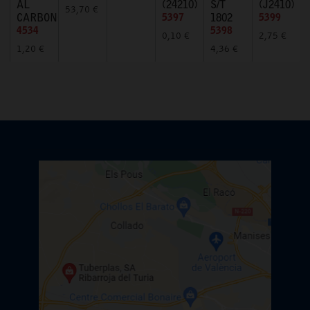
AL
(24210)
S/T
(J2410)
53,70 €
CARBONO
5397
1802
5399
4534
5398
0,10 €
2,75 €
1,20 €
4,36 €