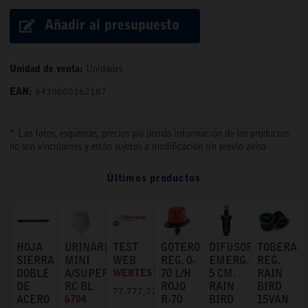
Añadir al presupuesto
Unidad de venta:
Unidades
EAN:
8430000162187
* Las fotos, esquemas, precios y/o demás información de los productos
no son vinculantes y están sujetos a modificación sin previo aviso
Últimos productos
HOJA
URINARIO
TEST
GOTERO
DIFUSOR
TOBERA
SIERRA
MINI
WEB
REG. 0-
EMERG.
REG.
DOBLE
A/SUPERIOR
WEBTEST
70 L/H
5 CM.
RAIN
DE
RC BL
ROJO
RAIN
BIRD
77.777,77 €
ACERO
6704
R-70
BIRD
15VAN