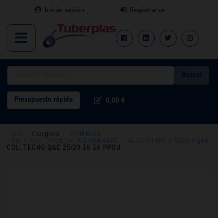
Iniciar sesión
Registrarse
Buscar
Presupuesto rápido
0,00 €
Inicio
/
Categoría
/
TUBERIAS
/
TUB. Y ACC. UPONOR (NO HERRAM)
/
ACCESORIO UPONOR Q&E
/
COL. TECHO Q&E 25/20-16-16 PPSU