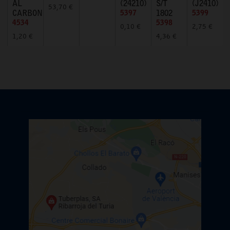
AL
(24210)
S/T
(J2410)
53,70 €
CARBONO
5397
1802
5399
4534
5398
0,10 €
2,75 €
1,20 €
4,36 €