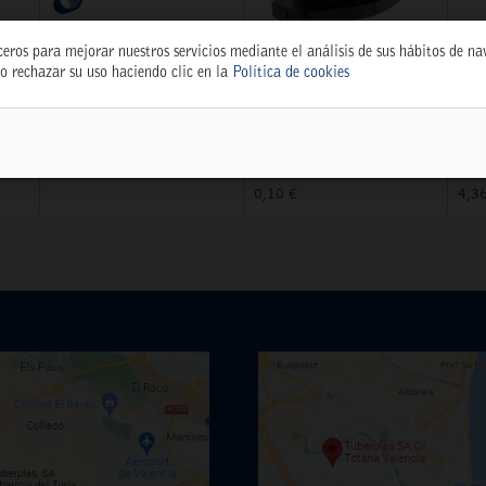
ceros para mejorar nuestros servicios mediante el análisis de sus hábitos de n
o rechazar su uso haciendo clic en la
Política de cookies
TEST WEB
GOTERO REG. 0-70
DI
 BL
WEBTEST
L/H ROJO R-70
CM
(24210)
18
77.777,77 €
5397
539
0,10 €
4,3