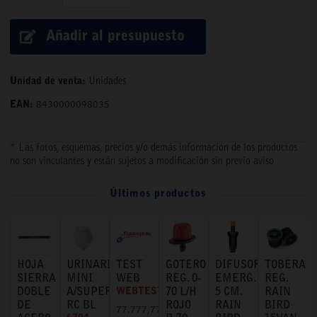
Añadir al presupuesto
Unidad de venta:
Unidades
EAN:
8430000098035
* Las fotos, esquemas, precios y/o demás información de los productos
no son vinculantes y están sujetos a modificación sin previo aviso
Últimos productos
HOJA
URINARIO
TEST
GOTERO
DIFUSOR
TOBERA
SIERRA
MINI
WEB
REG. 0-
EMERG.
REG.
DOBLE
A/SUPERIOR
WEBTEST
70 L/H
5 CM.
RAIN
DE
RC BL
ROJO
RAIN
BIRD
77.777,77 €