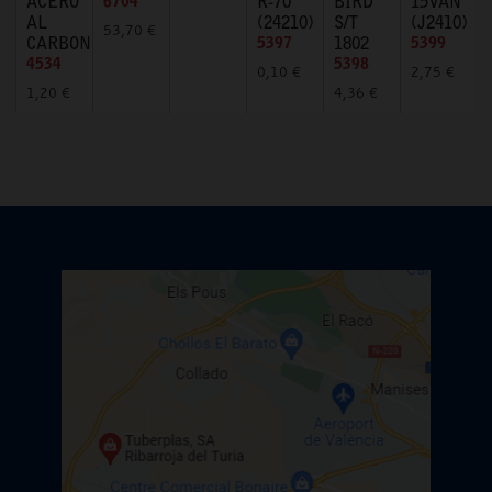
ACERO
6704
R-70
BIRD
15VAN
AL
(24210)
S/T
(J2410)
53,70 €
CARBONO
5397
1802
5399
4534
5398
0,10 €
2,75 €
1,20 €
4,36 €