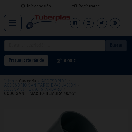
Iniciar sesión
Registrarse
Buscar
Presupuesto rápido
0,00 €
Inicio
/
Categoría
/
ACCESORIOS
/
ACCESORIO SANITARIO EVACUACION
/
ACC. SANIT. EVAC. STANDARD
/
CODO SANIT MACHO-HEMBRA 40/45º