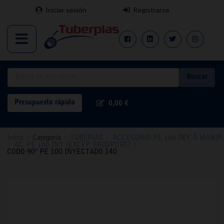
Iniciar sesión
Registrarse
Buscar
Presupuesto rápido
0,00 €
Inicio
/
Categoría
/
TUBERIAS
/
ACCESORIO PE 100 INY. Ó MANIP.
/
AC. PE 100 INY (EXCEP. BRID/PORT)
/
CODO 90º PE 100 INYECTADO 140