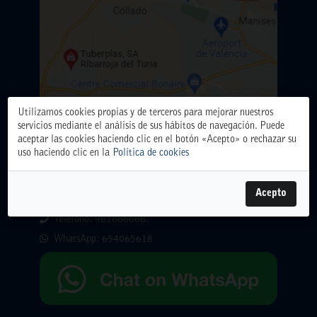
Utilizamos cookies propias y de terceros para mejorar nuestros
servicios mediante el análisis de sus hábitos de navegación. Puede
aceptar las cookies haciendo clic en el botón «Acepto» o rechazar su
uso haciendo clic en la
Política de cookies
ALMACÉN CENTRAL
Polígono Industrial El Oliveral. Calle D. nº 6. 46394
Acepto
Ribarroja del Turia (Valencia)
Teléfono: 961666666.
WhatsApp:
654065618