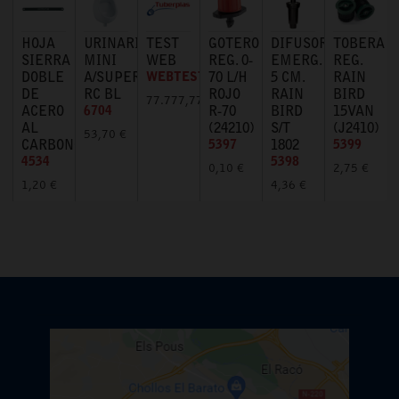
HOJA
URINARIO
TEST
GOTERO
DIFUSOR
TOBERA
SIERRA
MINI
WEB
REG. 0-
EMERG.
REG.
DOBLE
A/SUPERIOR
WEBTEST
70 L/H
5 CM.
RAIN
DE
RC BL
ROJO
RAIN
BIRD
77.777,77 €
ACERO
6704
R-70
BIRD
15VAN
AL
(24210)
S/T
(J2410)
53,70 €
CARBONO
5397
1802
5399
4534
5398
0,10 €
2,75 €
1,20 €
4,36 €