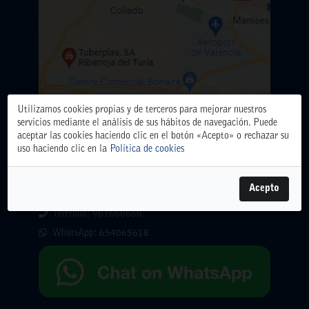
Utilizamos cookies propias y de terceros para mejorar nuestros
servicios mediante el análisis de sus hábitos de navegación. Puede
aceptar las cookies haciendo clic en el botón «Acepto» o rechazar su
uso haciendo clic en la
Política de cookies
ALMACÉN CENTRAL
Polígono Industrial El Oliveral. Calle D. nº 6. 46394
Acepto
Ribarroja del Turia (Valencia)
Teléfono: 961666666.
WhatsApp:
654065618