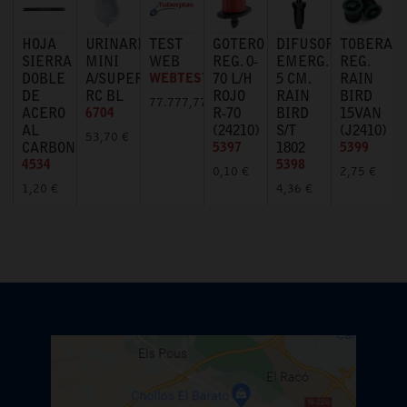
HOJA
URINARIO
TEST
GOTERO
DIFUSOR
TOBERA
SIERRA
MINI
WEB
REG. 0-
EMERG.
REG.
DOBLE
A/SUPERIOR
WEBTEST
70 L/H
5 CM.
RAIN
DE
RC BL
ROJO
RAIN
BIRD
77.777,77 €
ACERO
6704
R-70
BIRD
15VAN
AL
(24210)
S/T
(J2410)
53,70 €
CARBONO
5397
1802
5399
4534
5398
0,10 €
2,75 €
1,20 €
4,36 €