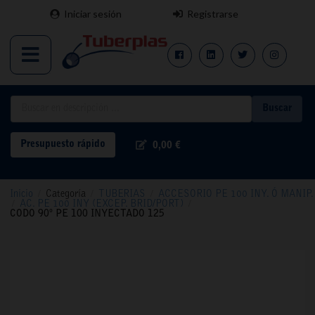
Iniciar sesión
Registrarse
Buscar
Presupuesto rápido
0,00 €
Inicio
/
Categoría
/
TUBERIAS
/
ACCESORIO PE 100 INY. Ó MANIP.
/
AC. PE 100 INY (EXCEP. BRID/PORT)
/
CODO 90º PE 100 INYECTADO 125