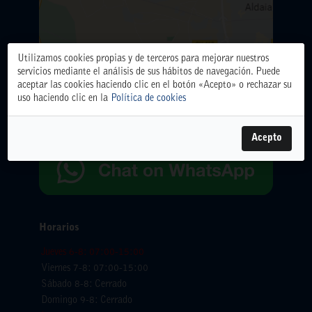
Utilizamos cookies propias y de terceros para mejorar nuestros
ALMACÉN CENTRAL
servicios mediante el análisis de sus hábitos de navegación. Puede
Polígono Industrial El Oliveral. Calle D. nº 6. 46394
aceptar las cookies haciendo clic en el botón «Acepto» o rechazar su
Ribarroja del Turia (Valencia)
uso haciendo clic en la
Política de cookies
Teléfono: 961666666.
WhatsApp:
654065618
Acepto
Horarios
Jueves 6-8: 07:00-15:00
Viernes 7-8: 07:00-15:00
Sábado 8-8: Cerrado
Domingo 9-8: Cerrado