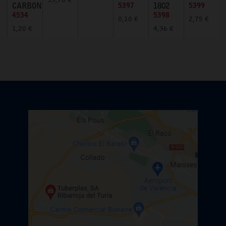
53,70 €
CARBONO
5397
1802
5399
4534
5398
0,10 €
2,75 €
1,20 €
4,36 €