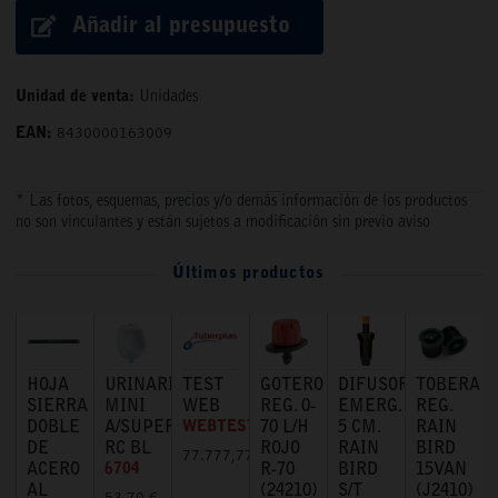
Añadir al presupuesto
Unidad de venta:
Unidades
EAN:
8430000163009
* Las fotos, esquemas, precios y/o demás información de los productos
no son vinculantes y están sujetos a modificación sin previo aviso
Últimos productos
HOJA
URINARIO
TEST
GOTERO
DIFUSOR
TOBERA
SIERRA
MINI
WEB
REG. 0-
EMERG.
REG.
DOBLE
A/SUPERIOR
WEBTEST
70 L/H
5 CM.
RAIN
DE
RC BL
ROJO
RAIN
BIRD
77.777,77 €
ACERO
6704
R-70
BIRD
15VAN
AL
(24210)
S/T
(J2410)