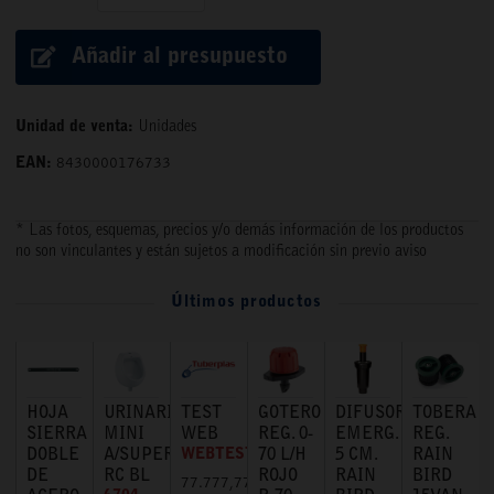
Añadir al presupuesto
Unidad de venta:
Unidades
EAN:
8430000176733
* Las fotos, esquemas, precios y/o demás información de los productos
no son vinculantes y están sujetos a modificación sin previo aviso
Últimos productos
HOJA
URINARIO
TEST
GOTERO
DIFUSOR
TOBERA
SIERRA
MINI
WEB
REG. 0-
EMERG.
REG.
DOBLE
A/SUPERIOR
WEBTEST
70 L/H
5 CM.
RAIN
DE
RC BL
ROJO
RAIN
BIRD
77.777,77 €