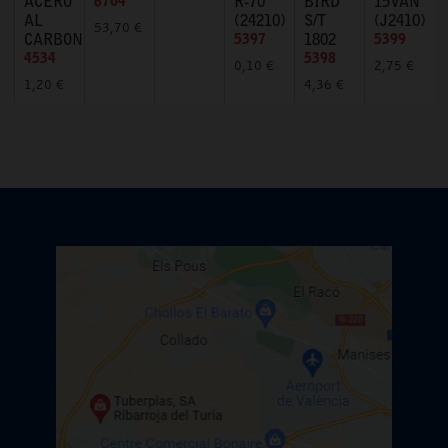
ACERO
6704
R-70
BIRD
15VAN
AL
(24210)
S/T
(J2410)
53,70 €
CARBONO
5397
1802
5399
4534
5398
0,10 €
2,75 €
1,20 €
4,36 €