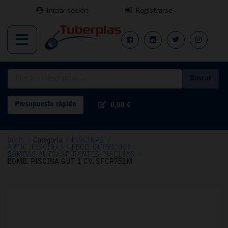
Iniciar sesión
Registrarse
Buscar
Presupuesto rápido
0,00 €
Inicio
/
Categoría
/
PISCINAS
/
ARTIC. PISCINAS (-PROD. QUIMICOS)
/
BOMBAS AUTOASPIRANTES PISCINAS
/
BOMB. PISCINA GUT 1 CV. SFCP751M