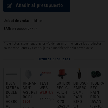
Añadir al presupuesto
Unidad de venta:
Unidades
EAN:
8430000176542
* Las fotos, esquemas, precios y/o demás información de los productos
no son vinculantes y están sujetos a modificación sin previo aviso
Últimos productos
HOJA
URINARIO
TEST
GOTERO
DIFUSOR
TOBERA
SIERRA
MINI
WEB
REG. 0-
EMERG.
REG.
DOBLE
A/SUPERIOR
WEBTEST
70 L/H
5 CM.
RAIN
DE
RC BL
ROJO
RAIN
BIRD
77.777,77 €
ACERO
6704
R-70
BIRD
15VAN
AL
(24210)
S/T
(J2410)