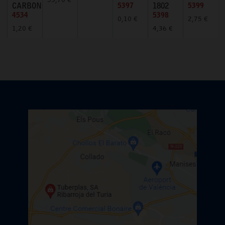
53,70 €
CARBONO
5397
1802
5399
4534
5398
0,10 €
2,75 €
1,20 €
4,36 €