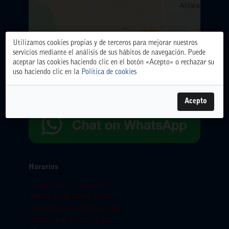
Utilizamos cookies propias y de terceros para mejorar nuestros
ALMACÉN CENTRAL
servicios mediante el análisis de sus hábitos de navegación. Puede
Polígono Industrial El Oliveral. Calle D. nº 6. 46394
aceptar las cookies haciendo clic en el botón «Acepto» o rechazar su
Ribarroja del Turia (Valencia)
uso haciendo clic en la
Política de cookies
Teléfono: 961666666.
WhatsApp:
654065618
Acepto
Horarios
Lunes 10-8: 07:00-15:00
Martes 11-8: 07:00-15:00
Miercoles 12-8: 07:00-15:00
Jueves 13-8: 07:00-15:00